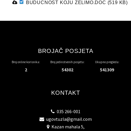
BUDUCNOST KOJU ZELIMO.DOC (519 KB)
BROJAČ POSJETA
Broj online korisnika:
Broj jedinstvenih posjeta:
Ukupno pregleda:
2
54302
541309
KONTAKT
035 266-001
ugovtuzla@gmail.com
Kazan mahala 5,